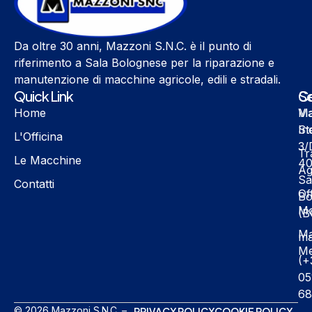
Da oltre 30 anni, Mazzoni S.N.C. è il punto di
riferimento a Sala Bolognese per la riparazione e
manutenzione di macchine agricole, edili e stradali.
Quick Link
Se
Co
Home
Ma
Vi
Ind
St
L'Officina
3/
Tr
Le Macchine
40
Ag
Sa
Contatti
Of
Bo
Mo
(B
Ma
ma
Me
(+
05
68
© 2026 Mazzoni S.N.C. –
PRIVACY POLICY
COOKIE POLICY