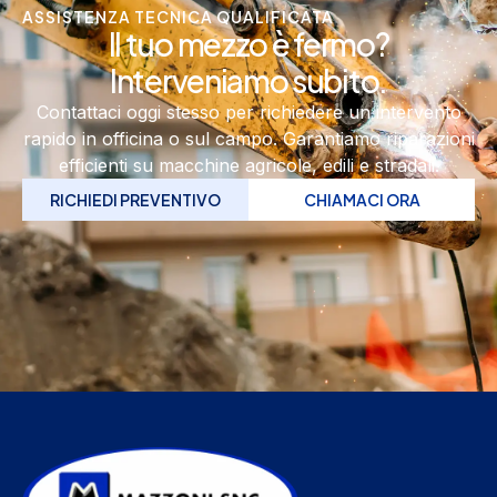
ASSISTENZA TECNICA QUALIFICATA
Il tuo mezzo è fermo?
Interveniamo subito.
Contattaci oggi stesso per richiedere un intervento
rapido in officina o sul campo. Garantiamo riparazioni
efficienti su macchine agricole, edili e stradali.
RICHIEDI PREVENTIVO
CHIAMACI ORA